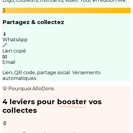
Logo, couleurs, montants, vidéo. Tout en édition live.
3
Partagez & collectez
📱
WhatsApp
🔗
Lien copié
📧
Email
Lien, QR code, partage social. Versements
automatiques.
💡 Pourquoi AlloDons
4 leviers pour
booster
vos
collectes
📄