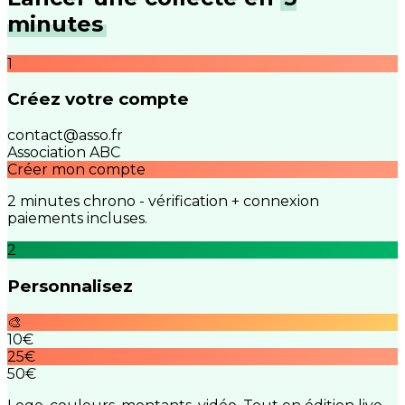
minutes
1
Créez votre compte
contact@asso.fr
Association ABC
Créer mon compte
2 minutes chrono - vérification + connexion
paiements incluses.
2
Personnalisez
🎨
10€
25€
50€