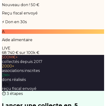
Nouveau don ! 50 €
Reçu fiscal envoyé
⚡ Don en 30s
A
Aide alimentaire
LIVE
68 740 €
sur 100k €
500M€+
collectés depuis 2017
2000+
associations inscrites
2M+
dons réalisés
30s
reçu fiscal envoyé
⏱ 3 étapes
Lancer une collecte en
5