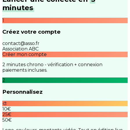
minutes
1
Créez votre compte
contact@asso.fr
Association ABC
Créer mon compte
2 minutes chrono - vérification + connexion
paiements incluses.
2
Personnalisez
🎨
10€
25€
50€