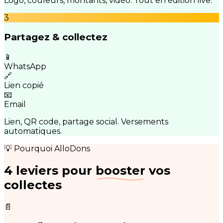
Logo, couleurs, montants, vidéo. Tout en édition live.
3
Partagez & collectez
📱
WhatsApp
🔗
Lien copié
📧
Email
Lien, QR code, partage social. Versements
automatiques.
💡 Pourquoi AlloDons
4 leviers pour
booster
vos
collectes
📄