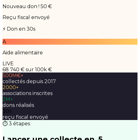
Nouveau don ! 50 €
Reçu fiscal envoyé
⚡ Don en 30s
A
Aide alimentaire
LIVE
68 740 €
sur 100k €
500M€+
collectés depuis 2017
2000+
associations inscrites
2M+
dons réalisés
30s
reçu fiscal envoyé
⏱ 3 étapes
Lancer une collecte en
5